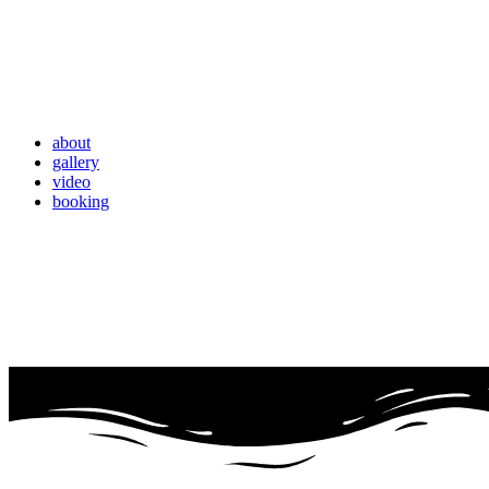
about
gallery
video
booking